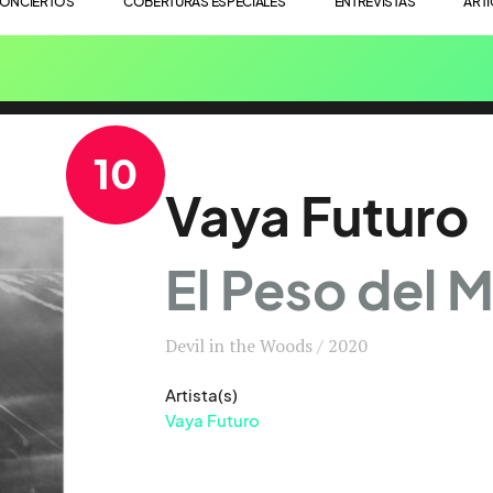
ONCIERTOS
COBERTURAS ESPECIALES
ENTREVISTAS
ART
10
Vaya Futuro
El Peso del 
Devil in the Woods / 2020
Artista(s)
Vaya Futuro