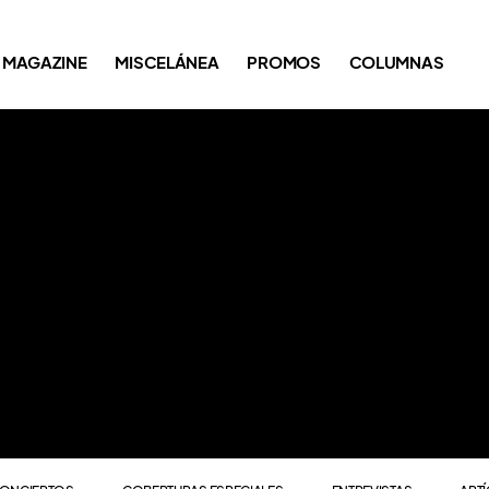
ONCIERTOS
COBERTURAS ESPECIALES
ENTREVISTAS
ART
MAGAZINE
MISCELÁNEA
PROMOS
COLUMNAS