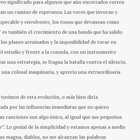
o significado para algunos que aún encerrados corren
razan un camino de esperanza. Las voces que invocan y
impecable y envolvente, los tonos que devanean como
”
es también el crecimiento de una banda que ha salido
los planes arruinados y la imposibilidad de tocar en
el estudio y frente a la consola, con un instrumento
r una estrategia, se fragua la batalla contra el silencio.
 una colosal maquinaria, y aprecio una extraordinaria
tuvimos de esta evolución, o más bien diría
da por las influencias inmediatas que no quiero
tas canciones son algo único, al igual que sus pequeños
r”
. Lo genial de la simplicidad y estamos apenas a medio
us magna, diablos, no me alcanzan las palabras