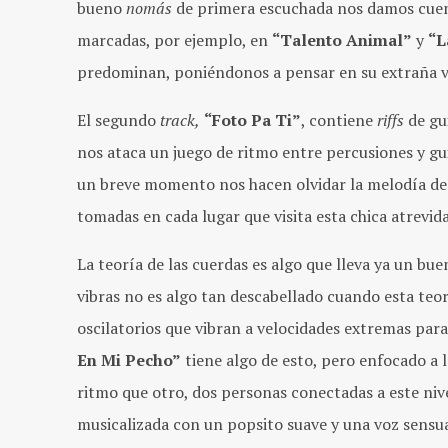
bueno
nomás
de primera escuchada nos damos cuent
marcadas, por ejemplo, en
“Talento Animal”
y
“L
predominan, poniéndonos a pensar en su extraña vi
El segundo
track,
“Foto Pa Ti”
, contiene
riffs
de gui
nos ataca un juego de ritmo entre percusiones y g
un breve momento nos hacen olvidar la melodía de 
tomadas en cada lugar que visita esta chica atrevi
La teoría de las cuerdas es algo que lleva ya un bu
vibras no es algo tan descabellado cuando esta teo
oscilatorios que vibran a velocidades extremas para
En Mi Pecho”
tiene algo de esto, pero enfocado a 
ritmo que otro, dos personas conectadas a este nivel
musicalizada con un popsito suave y una voz sens