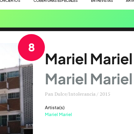
ONCIERTOS
COBERTURAS ESPECIALES
ENTREVISTAS
ART
8
Mariel Mariel
Mariel Mariel
Pan Dulce/Intolerancia / 2015
Artista(s)
Mariel Mariel