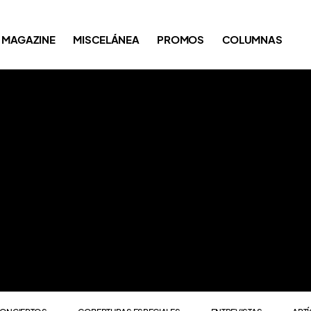
ONCIERTOS
COBERTURAS ESPECIALES
ENTREVISTAS
ART
MAGAZINE
MISCELÁNEA
PROMOS
COLUMNAS