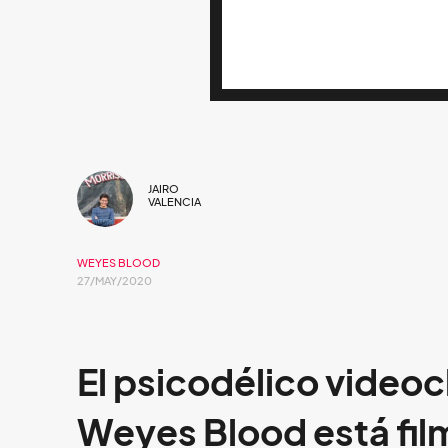
JAIRO
VALENCIA
WEYES BLOOD
27/MAY/2020
El psicodélico videoc
Weyes Blood está fil