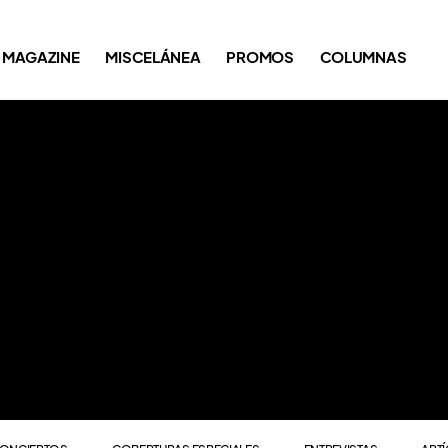
ONCIERTOS
COBERTURAS ESPECIALES
ENTREVISTAS
ART
MAGAZINE
MISCELÁNEA
PROMOS
COLUMNAS