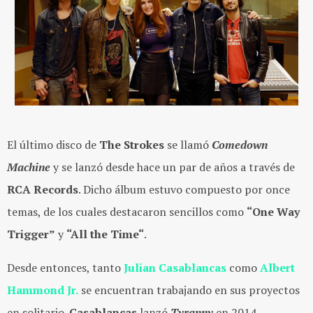
El último disco de
The Strokes
se llamó
Comedown
Machine
y se lanzó desde hace un par de años a través de
RCA Records
. Dicho álbum estuvo compuesto por once
temas, de los cuales destacaron sencillos como
“One Way
Trigger”
y
“All the Time“
.
Desde entonces, tanto
Julian Casablancas
como
Albert
Hammond Jr.
se encuentran trabajando en sus proyectos
en solitario.
Casablancas
lanzó
Tyranny
en 2014,