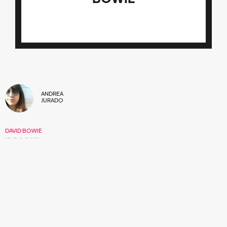
ANDREA
JURADO
DAVID BOWIE
15/DIC/2015
Después de “Blackstar” llega “Lazarus”, el
siguiente sencillo que conoceremos del
álbum número 25 de David Bowie, ★