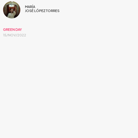
MARÍA
JOSÉ LÓPEZ TORRES
GREEN DAY
15/NOV/2022
La banda ha estado grabando nuevo
material para su catorceavo disco.
Luego del lanzamiento de
Father Of All Motherfuckers
en
2020,
Green Day
, el aclamado grupo de punk rock, ha
anunciado a través de su cuenta de TikTok la inminente
llegada de su próximo material de estudio, para el cual han
estado grabando en Los Ángeles y Londres. A través de un
clip que recopila algunos momentos de sus presentaciones