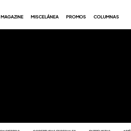
ONCIERTOS
COBERTURAS ESPECIALES
ENTREVISTAS
ART
MAGAZINE
MISCELÁNEA
PROMOS
COLUMNAS