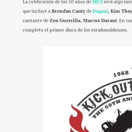
La celebración de los 50 años de
MC5
será algo ins
que incluye a
Brendan Canty
de
Fugazi
,
Kim Thay
cantante de
Zen Guerrilla
,
Marcus Durant
. En ca
completo el primer disco de los estadounidenses.