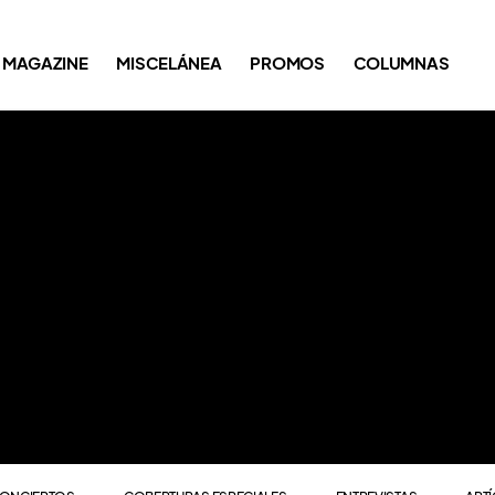
ONCIERTOS
COBERTURAS ESPECIALES
ENTREVISTAS
ART
MAGAZINE
MISCELÁNEA
PROMOS
COLUMNAS