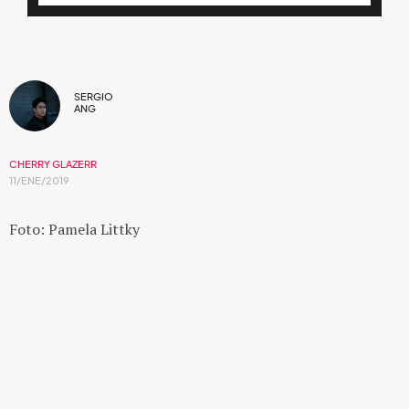
SERGIO
ANG
CHERRY GLAZERR
11/ENE/2019
Foto: Pamela Littky
Con el video de "Wasted Nun" Cherry
Glazerr nos prepara para
Stuffed & Ready
.
El trío de Los Ángeles está cerca de publicar su tercer
álbum de estudio, el sucesor del exitoso
Apocalipstick.