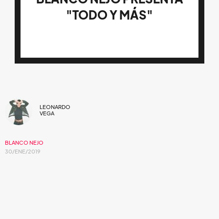
"TODO Y MÁS"
LEONARDO
VEGA
BLANCO NEJO
30/ENE/2019
Como parte de su nuevo LP, la banda de
origen capitalino da a conocer su nuevo