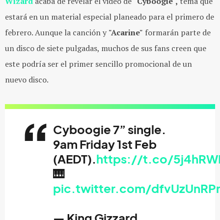
Wizard
acaba de revelar el video de
"Cyboogie",
tema que
estará en un material especial planeado para el primero de
febrero. Aunque la canción y
"Acarine"
formarán parte de
un disco de siete pulgadas, muchos de sus fans creen que
este podría ser el primer sencillo promocional de un
nuevo disco.
Cyboogie 7” single.
9am Friday 1st Feb
(AEDT).
https://t.co/5j4hR
🎹
pic.twitter.com/dfvUzUnRP
— King Gizzard