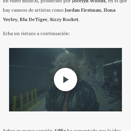
un video musical, producido por
Jocelyn Woods
, en el que
hay cameos de artistas como
Jordan Firstman
,
Ilona
Verley
,
Blu DeTiger
,
Sizzy Rocket
.
Echa un vistazo a continuación:
Sobre
su nueva canción
,
Uffie
ha comentado que la idea