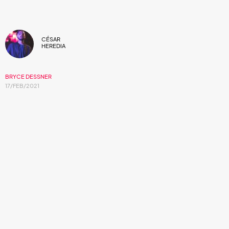
CÉSAR
HEREDIA
BRYCE DESSNER
17/FEB/2021
El miembro de The National trae un nuevo
compilado de temas clásicos que
musicalizarán a una compañía de danza
contemporánea australiana
El guitarrista y tecladista de la agrupación estadounidense,
The National
, dispondrá al público su nuevo álbum de