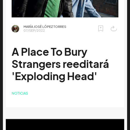
MARÍA JOSÉ LÓPEZ TORRES
07/SEP/2022
A Place To Bury
Strangers reeditará
'Exploding Head'
NOTICIAS