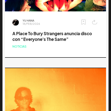
YU HANA
18/FEB/2026
A Place To Bury Strangers anuncia disco
con “Everyone's The Same”
NOTICIAS