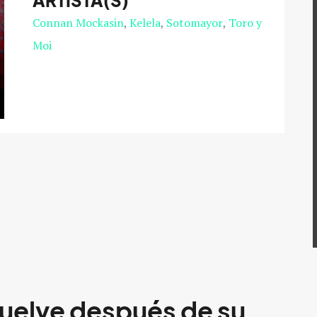
ARTISTA(S)
Connan Mockasin
Kelela
Sotomayor
Toro y
Moi
uelve después de su