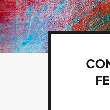
CON
FE