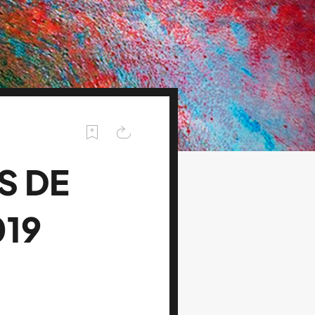
S DE
019