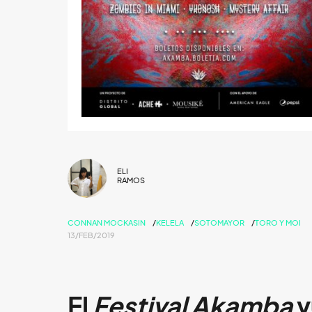
ELI
RAMOS
CONNAN MOCKASIN
KELELA
SOTOMAYOR
TORO Y MOI
13/FEB/2019
El
Festival Akamba
v