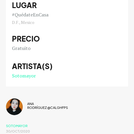
LUGAR
#QuédateEnCasa
D.F., Mexico
PRECIO
Gratuito
ARTISTA(S)
Sotomayor
ANA
RODRÍGUEZ @CALGHFPS
SOTOMAYOR
30/OCT/2020