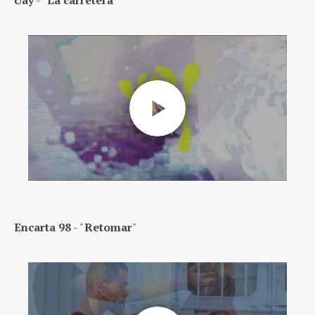
Uay
- "
La carretera
"
Encarta 98
- "
Retomar
"