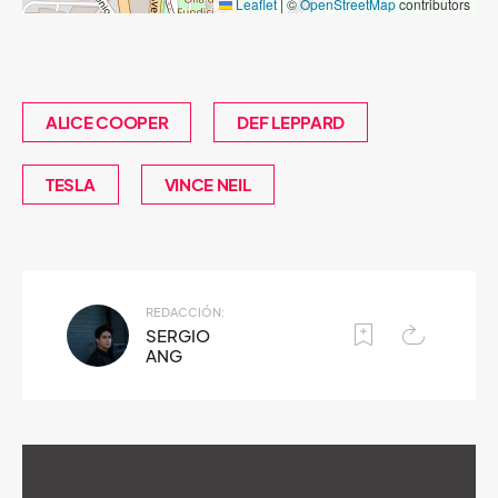
Leaflet
|
©
OpenStreetMap
contributors
ALICE COOPER
DEF LEPPARD
TESLA
VINCE NEIL
REDACCIÓN:
SERGIO
ANG