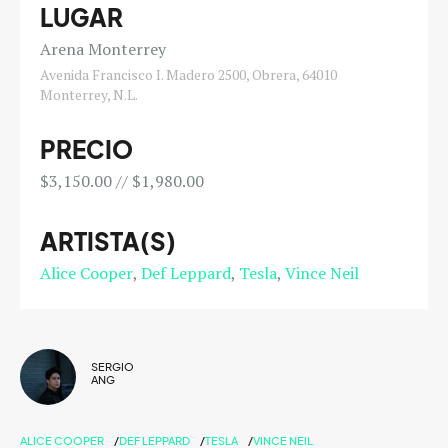
LUGAR
Arena Monterrey
Avenida Francisco I. Madero 2500, Obrera, 64010
Monterrey, N.L.
PRECIO
$3,150.00 // $1,980.00
ARTISTA(S)
Alice Cooper
Def Leppard
Tesla
Vince Neil
SERGIO
ANG
ALICE COOPER
DEF LEPPARD
TESLA
VINCE NEIL