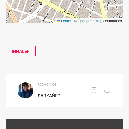
Leaflet
|
©
OpenStreetMap
contributors
INHALER
REDACCIÓN:
SARYAÑEZ