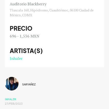
Auditorio Blackberry
Tlaxcala 160, Hipódromo, Cuauhtémoc, 06100 Ciudad de
México, CDMX
PRECIO
696 - 1,536 MXN
ARTISTA(S)
Inhaler
SARYAÑEZ
INHALER
27/FEB/2023