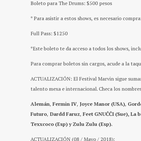
Boleto para The Drums: $500 pesos
* Para asistir a estos shows, es necesario compr
Full Pass: $1250
*Este boleto te da acceso a todos los shows, inc
Para comprar boletos sin cargos, acude a la taqu
ACTUALIZACIÓN: El Festival Marvin sigue sumand
talento mexa e internacional. Checa los nombres
Alemán
,
Fermin IV
,
Joyce Manor (USA)
,
Gord
Futuro
,
Dardd Faruz
,
Feet GNUČČI (Sue), La b
Texxcoco (Esp) y Zulu Zulu (Esp).
ACTUALIZACIÓN (08 / Mayo / 2018):