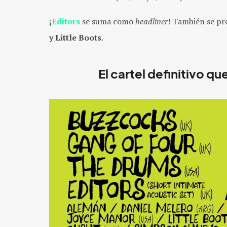
¡
Editors
se suma como
headliner
! También se p
y Little Boots
.
El cartel definitivo q