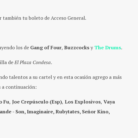
ar también tu boleto de Acceso General.
luyendo los de
Gang of Four
,
Buzzcocks
y
The Drums
.
illa de
El Plaza Condesa
.
o talentos a su cartel y en esta ocasión agrego a más
 a continuación:
o Fu
,
Joe Crepúsculo (Esp)
,
Los Explosivos
,
Vaya
ande - Son, Imaginaire, Rubytates, Señor Kino,