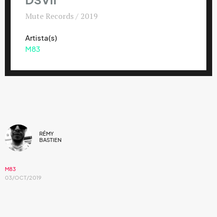
DSVII
Mute Records / 2019
Artista(s)
M83
RÉMY
BASTIEN
M83
03/OCT/2019