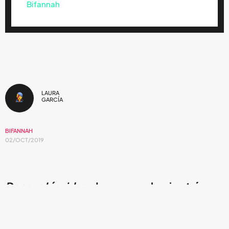
Bifannah
LAURA
GARCÍA
BIFANNAH
02/OCT/2019
Danças Líquidas
, dar un paso hacia atrás
para poder avanzar.
Volver en el tiempo es posible, y
Bifannah
sabe de ello. La