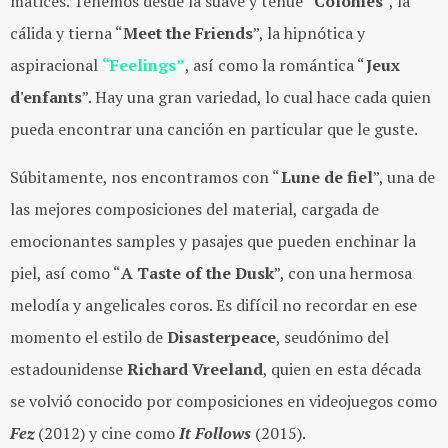
matices. Tenemos desde la suave y tenue “
Colonies
”, la
cálida y tierna “
Meet the Friends
”, la hipnótica y
aspiracional
“Feelings”
, así como la romántica “
Jeux
d'enfants
”. Hay una gran variedad, lo cual hace cada quien
pueda encontrar una canción en particular que le guste.
Súbitamente, nos encontramos con “
Lune de fiel
”, una de
las mejores composiciones del material, cargada de
emocionantes samples y pasajes que pueden enchinar la
piel, así como “
A Taste of the Dusk
”, con una hermosa
melodía y angelicales coros. Es difícil no recordar en ese
momento el estilo de
Disasterpeace
, seudónimo del
estadounidense
Richard Vreeland
, quien en esta década
se volvió conocido por composiciones en videojuegos como
Fez
(2012) y cine como
It Follows
(2015).