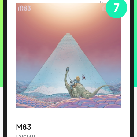
7
M83