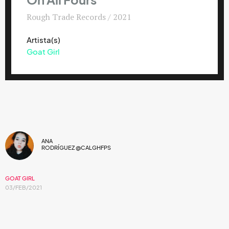
On All Fours
Rough Trade Records / 2021
Artista(s)
Goat Girl
ANA
RODRÍGUEZ @CALGHFPS
GOAT GIRL
03/FEB/2021