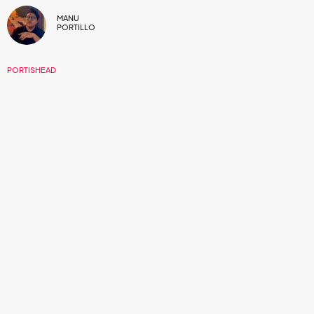
MANU
PORTILLO
PORTISHEAD
03/MAY/2022
Un concierto benéfico lleno de leyendas.
La noche del lunes 3 de mayo vio a la ciudad de Bristol
musicalizada por
IDLES
y
Portishead
en el
Help! A War
Child Benefit Concert, en el Bristol O2 Academy,
concierto
benéfico para la recaudación de fondos en apoyo a los
niños afectados por la situación bélica actual de Ucrania y
de otras regiones del mundo. Todo lo recaudado en el