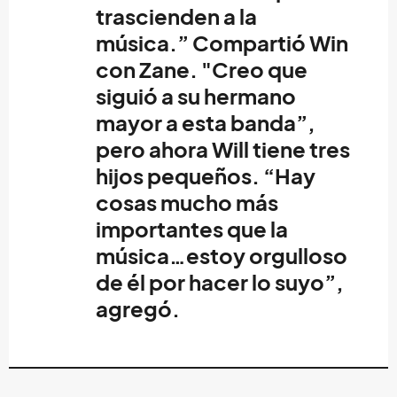
trascienden a la
música.” Compartió
Win
con
Zane
. "Creo que
siguió a su hermano
mayor a esta banda”,
pero ahora
Will
tiene tres
hijos pequeños. “Hay
cosas mucho más
importantes que la
música…estoy orgulloso
de él por hacer lo suyo”,
agregó.