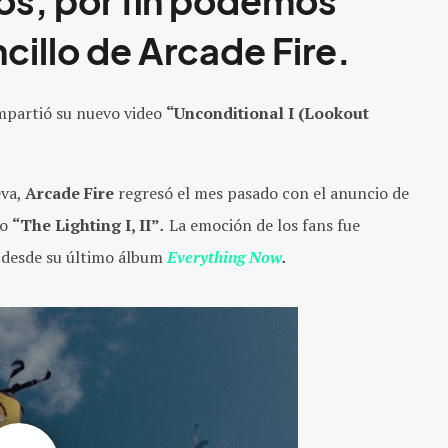
ios, por fin podemos
cillo de
Arcade Fire.
partió su nuevo video
“Unconditional I (Lookout
eva,
Arcade Fire
regresó el mes pasado con el anuncio de
mo
“The Lighting I, II”
.
La emoción de los fans fue
a desde su último álbum
Everything Now
.