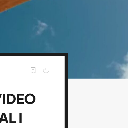
VIDEO
L I