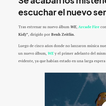
Se acaban los mister
escuchar el nuevo sen
Tras estrenar su nuevo álbum
WE
,
Arcade Fire
com
Kid)”
, dirigido por
Benh Zeitlin
.
Luego de cinco años donde no lanzaron música nu
un nuevo álbum,
WE
y el primer adelanto del mis
evidente, ya que habían estado en una larga esper