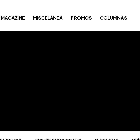
ONCIERTOS
COBERTURAS ESPECIALES
ENTREVISTAS
ART
MAGAZINE
MISCELÁNEA
PROMOS
COLUMNAS