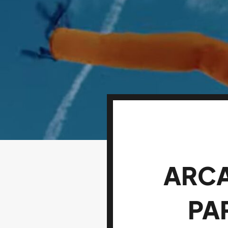
ARCA
PA