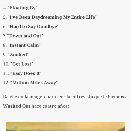
4.
"Floating By"
5.
"I've Been Daydreaming My Entire Life"
6.
"Hard to Say Goodbye"
7.
"Down and Out"
8.
"Instant Calm"
9.
"Zonked"
10.
"Get Lost"
11.
"Easy Does It"
12.
"Million Miles Away"
Da clic en la imagen para leer la entrevista que le hicimos a
Washed Out
hace cuatro años: