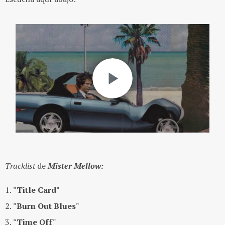
Tracklist
de
Mister Mellow:
1.
"Title Card"
2.
"Burn Out Blues"
3.
"Time Off"