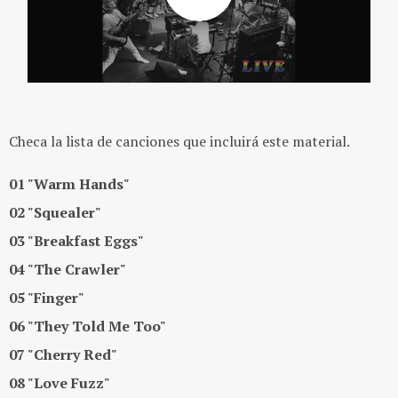
Checa la lista de canciones que incluirá este material.
01 "Warm Hands"
02 "Squealer"
03 "Breakfast Eggs"
04 "The Crawler"
05 "Finger"
06 "They Told Me Too"
07 "Cherry Red"
08 "Love Fuzz"