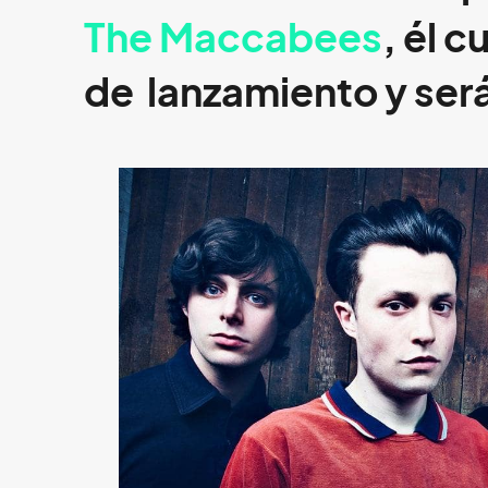
The Maccabees
, él c
de
lanzamiento y será 