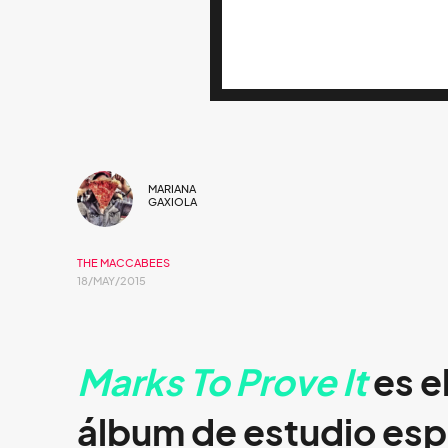
MARIANA
GAXIOLA
THE MACCABEES
18/MAY/2015
Marks To Prove It
es e
álbum de estudio esp