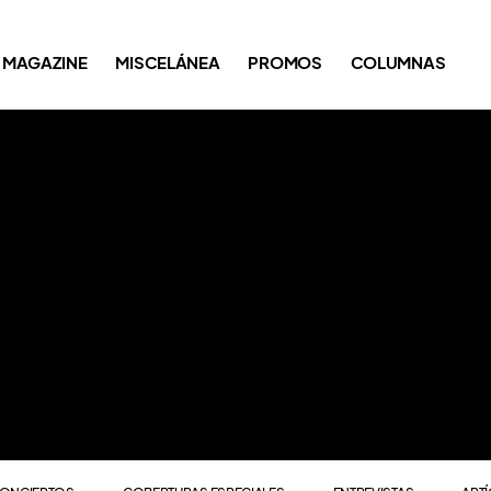
ONCIERTOS
COBERTURAS ESPECIALES
ENTREVISTAS
ART
MAGAZINE
MISCELÁNEA
PROMOS
COLUMNAS