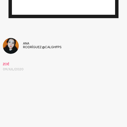
ANA
RODRÍGUEZ @CALGHFPS
ZOÉ
09/JUL/2020
Mira el video de la nueva canción de Zoé.
La agrupación mexicana liderada por
León Larregui
anunció que este año llegará, a través de
Universal Music