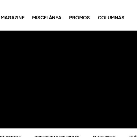
ONCIERTOS
COBERTURAS ESPECIALES
ENTREVISTAS
ART
MAGAZINE
MISCELÁNEA
PROMOS
COLUMNAS