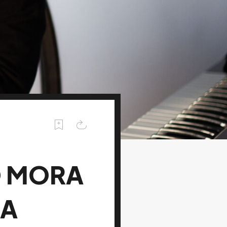
O MORA
RA