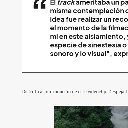
El
track
ameritaba un pai
misma contemplación qu
idea fue realizar un rec
el momento de la filmac
mi en este aislamiento,
especie de sinestesia o
sonoro y lo visual", ex
Disfruta a continuación de este videoclip. Despeja t