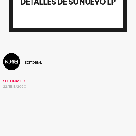
DETALLES DE SU NUEVO LP
EDITORIAL
SOTOMAYOR
22/ENE/2020
La banda de la Ciudad de México,
Sotomayor, quien ya ha liberado dos
sencillos de su nuevo disco, nos da en