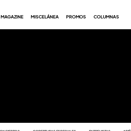
ONCIERTOS
COBERTURAS ESPECIALES
ENTREVISTAS
ART
MAGAZINE
MISCELÁNEA
PROMOS
COLUMNAS