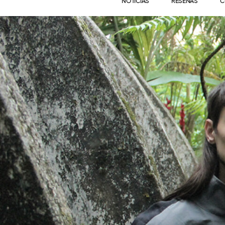
NOTICIAS
RESEÑAS
C