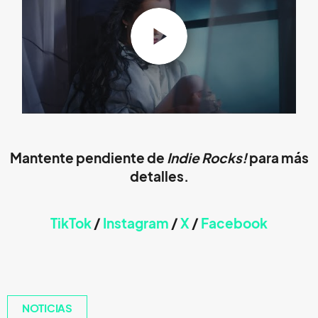
Mantente pendiente de
Indie Rocks!
para más
detalles.
TikTok
/
Instagram
/
X
/
Faceb
ook
NOTICIAS