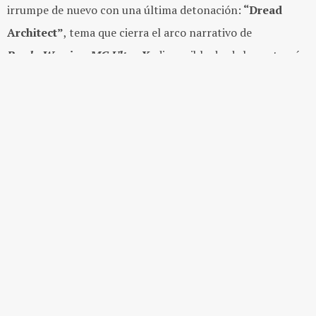
irrumpe de nuevo con una última detonación:
“Dread
Architect”
, tema que cierra el arco narrativo de
PsychoWarrior: MG Ultra X
,
disponible desde hoy a través
de
Future Classic
. En colaboración con
Drumcorps
, el
nuevo sencillo es una colisión de drum-n-bass y gritos
demenciales, sostenida por guitarras metálicas y
sintetizadores precisos como bisturís.
Stephenson
describe la canción como el antagonista del
álbum doble: “Representa lo peor de nuestra clase
dirigente, los multimillonarios hambrientos de guerra que
están destruyendo el planeta mientras planean escapar a
Marte. Es sombrío y jodido.”
El disco —que sigue la estela de
MG Ultra
(2024)— expande