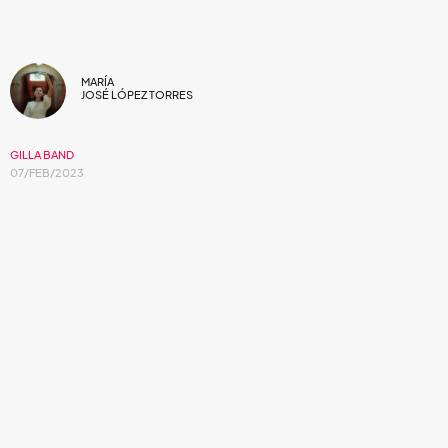
MARÍA
JOSÉ LÓPEZ TORRES
GILLA BAND
07/FEB/2023
La canción que procede el estreno de su
nuevo álbum.
La banda irlandesa
Gilla Band
acaba de estrenar el pasado
octubre su tercer álbum de estudio titulado
Most Normal
,
uno en el que se puede apreciar su incursión en nuevos
sonidos y la experimentación. Después del estreno de los