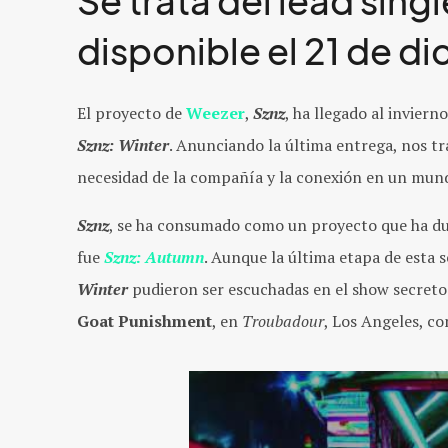
Se trata del lead sing
disponible el 21 de d
El proyecto de
Weezer
,
Sznz
, ha llegado al invier
Sznz: Winter
. Anunciando la última entrega, nos t
necesidad de la compañía y la conexión en un mun
Sznz
, se ha consumado como un proyecto que ha dur
fue
Sznz: Autumn
. Aunque la última etapa de esta 
Winter
pudieron ser escuchadas en el show secreto
Goat Punishment
, en
Troubadour
, Los Angeles, co