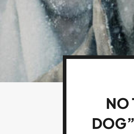
NO 
DOG”,