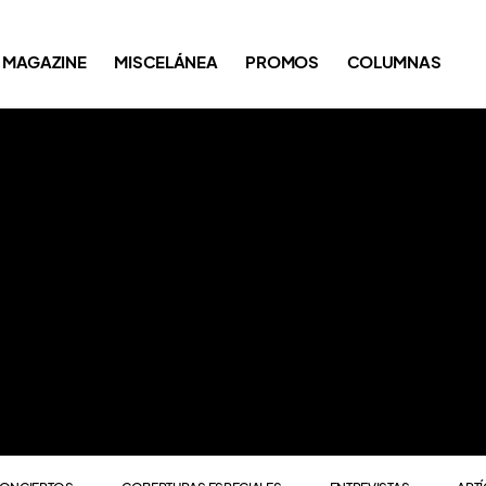
ONCIERTOS
COBERTURAS ESPECIALES
ENTREVISTAS
ART
MAGAZINE
MISCELÁNEA
PROMOS
COLUMNAS