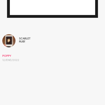
SCARLET
RUBÍ
POPPY
12/ENE/2022
Una pieza psicodélica del rock electrónico.
Los sintetizadores y las texturas electrizantes fueron las
piezas claves que
Moriah Rose Pereira
, mejor conocida