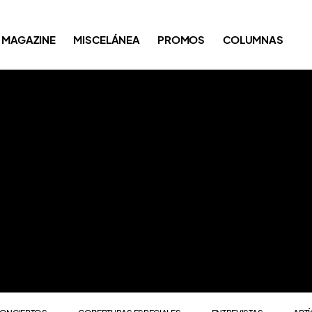
ONCIERTOS
COBERTURAS ESPECIALES
ENTREVISTAS
ART
MAGAZINE
MISCELÁNEA
PROMOS
COLUMNAS