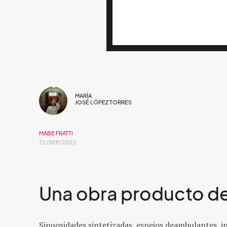
MARÍA
JOSÉ LÓPEZ TORRES
MABE FRATTI
22/SEP/2022
Una obra producto de 
Sinuosidades sintetizadas, espejos deambulantes, 