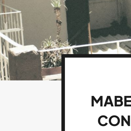
MABE 
CON 