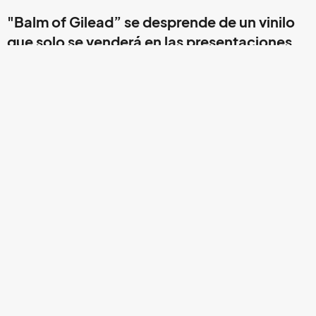
"Balm of Gilead” se desprende de un vinilo
que solo se venderá en las presentaciones
de la gira promocional de
Beyondless
,
nuevo disco de Iceage.
Hace unos meses la banda danesa,
Iceage
lanzó –después
de cuatro años– su nuevo álbum titulado
Beyondless
,
debido a esto ha comenzado una gira al lado de
Black Lips
,
para celebrar esta nueva etapa en su carrera musical ha
decidido mostrar su nuevo
single
"Balm of Gilead”
.
Esta canción se desprende del vinilo que se pondrá a la
venta exclusivamente durante las presentaciones de su
gira, junto a
Black Lips
. El vinilo no solo incluirá éxitos de
la banda
Iceage
, sino también se espera que contenga