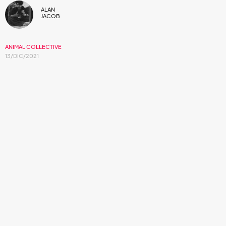
ALAN
JACOB
ANIMAL COLLECTIVE
13/DIC/2021
Con un creativo video Animal Collective
estrena su sencillo.
Animal Collective
lanza su nuevo sencillo titulado
"Walker"
, una canción que oculta una capa oscura a
través del agotamiento y la resignación, siendo un tema
homenaje al cantante fallecido
Scott Walker
. La canción
junto al sencillo pasado
"Prester John"
, aparecerán en el
nuevo álbum de la banda titulado
Time Skiffs
, material a