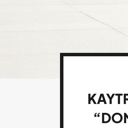
KAYT
“DON