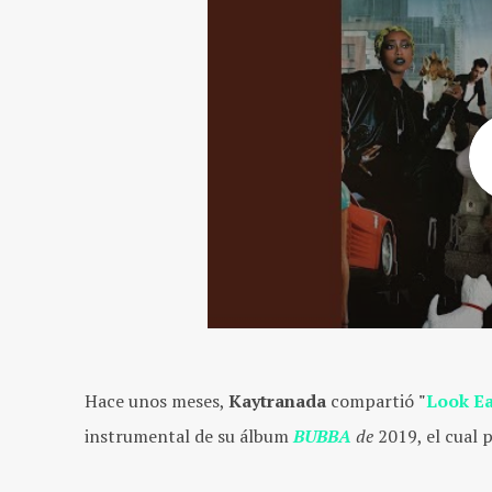
Hace unos meses,
Kaytranada
compartió
"
Look E
instrumental de su álbum
BUBBA
de
2019, el cual 