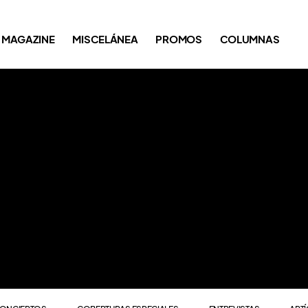
ONCIERTOS
COBERTURAS ESPECIALES
ENTREVISTAS
ART
MAGAZINE
MISCELÁNEA
PROMOS
COLUMNAS