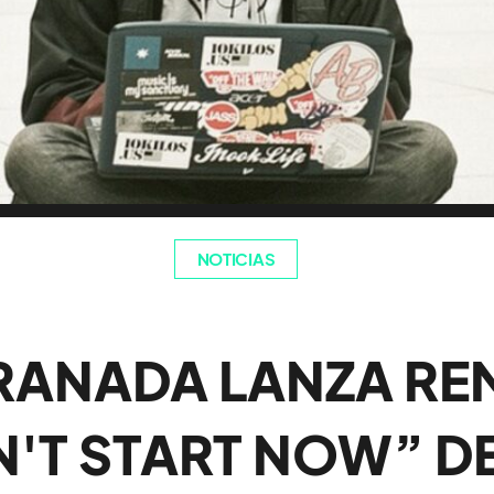
NOTICIAS
RANADA LANZA REM
'T START NOW” D