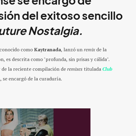
nse se encargó de
sión del exitoso sencillo
uture Nostalgia.
 conocido como
Kaytranada
, lanzó un
remix
de la
ón, es descrita como "profunda, sin prisas y cálida".
 de la reciente compilación de
remixes
titulada
Club
a
, se encargó de la curaduría.