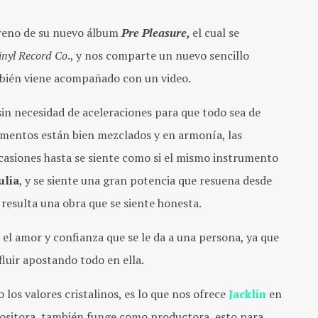
treno de su nuevo álbum
Pre Pleasure,
el cual se
inyl Record Co
., y nos comparte un nuevo sencillo
mbién viene acompañado con un video.
sin necesidad de aceleraciones para que todo sea de
rumentos están bien mezclados y en armonía, las
casiones hasta se siente como si el mismo instrumento
ulia
, y se siente una gran potencia que resuena desde
 resulta una obra que se siente honesta.
e el amor y confianza que se le da a una persona, ya que
fluir apostando todo en ella.
 los valores cristalinos, es lo que nos ofrece
Jacklin
en
positora, también funge como productora, esto para