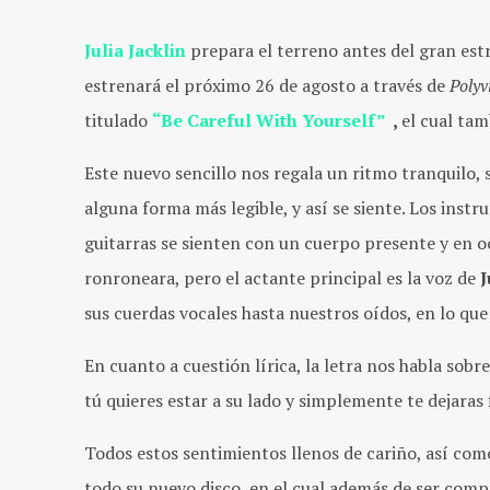
Julia Jacklin
prepara el terreno antes del gran es
estrenará el próximo 26 de agosto a través de
Polyv
titulado
“Be Careful With Yourself”
,
el cual ta
Este nuevo sencillo nos regala un ritmo tranquilo, 
alguna forma más legible, y así se siente. Los inst
guitarras se sienten con un cuerpo presente y en o
ronroneara, pero el actante principal es la voz de
J
sus cuerdas vocales hasta nuestros oídos, en lo que
En cuanto a cuestión lírica, la letra nos habla sobr
tú quieres estar a su lado y simplemente te dejaras 
Todos estos sentimientos llenos de cariño, así como
todo su nuevo disco, en el cual además de ser com