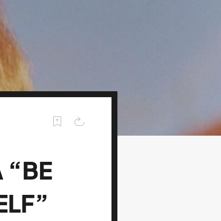
A “BE
ELF”