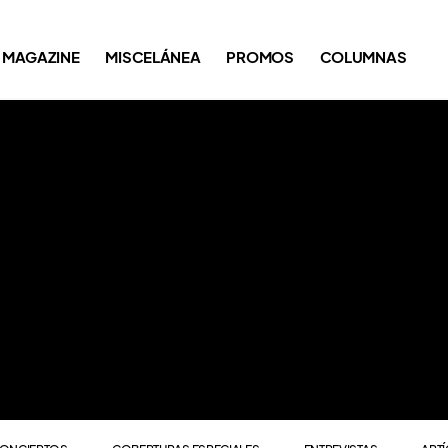
ONCIERTOS
COBERTURAS ESPECIALES
ENTREVISTAS
ART
MAGAZINE
MISCELÁNEA
PROMOS
COLUMNAS