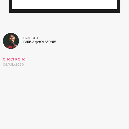
ERNESTO
PAREJA @HOLAERNIE
CHK CHK CHK
08/JUL/2020
“Do The Dial Tone" se desprende de su
nuevo EP,
Certified Heavy Kats
, el cual se
estrenará el próximo 31 de julio.