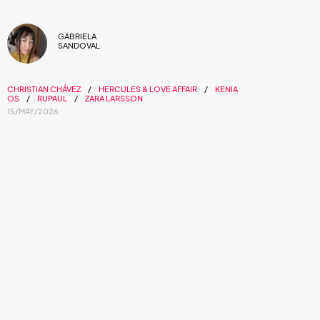
GABRIELA
SANDOVAL
CHRISTIAN CHÁVEZ
HERCULES & LOVE AFFAIR
KENIA
OS
RUPAUL
ZARA LARSSON
15/MAY/2026
El festival que abraza a la comunidad.
Este fin de semana llegará a CDMX una edición más del
festival pop por excelencia:
Tecate Emblema
. Esta es una
fiesta para la diversidad y la comunidad, ya que el festival
se caracteriza por traer a artistas y bandas que han
respaldado la lucha por la igualdad de derechos y la