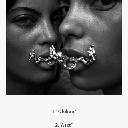
1. "Olokun"
2. "Aset"