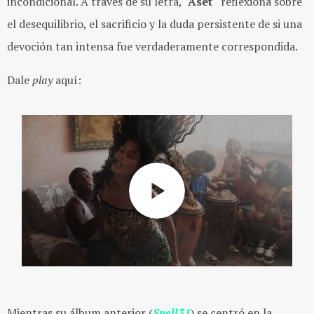
incondicional. A través de su letra,
"Aset"
reflexiona sobre
el desequilibrio, el sacrificio y la duda persistente de si una
devoción tan intensa fue verdaderamente correspondida.
Dale
play
aquí:
Mientras su álbum anterior (
Spell31
) se centró en la