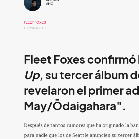
ANG
FLEET FOXES
07/MAR/2017
Fleet Foxes confirmó 
Up
, su tercer álbum 
revelaron el primer a
May/Ōdaigahara".
Después de tantos rumores que ha originado la band
para nadie que los de Seattle anuncien su tercer ál