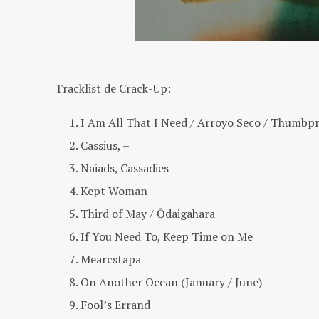
Tracklist de Crack-Up:
I Am All That I Need / Arroyo Seco / Thumbpr
Cassius, –
Naiads, Cassadies
Kept Woman
Third of May / Ōdaigahara
If You Need To, Keep Time on Me
Mearcstapa
On Another Ocean (January / June)
Fool’s Errand