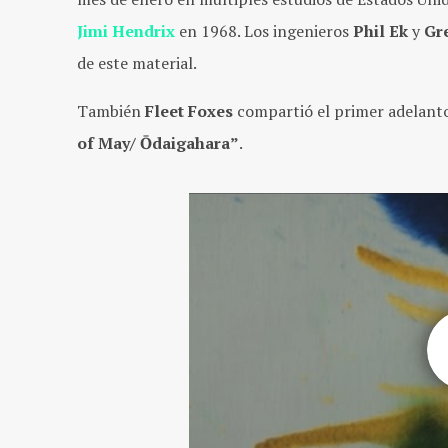
Jimi Hendrix
en 1968. Los ingenieros
Phil Ek
y
Gr
de este material.
También
Fleet Foxes
compartió el primer adelanto
of May/ Ōdaigahara”
.