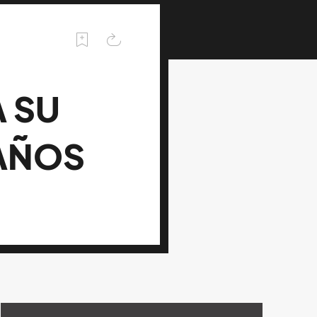
A SU
 AÑOS