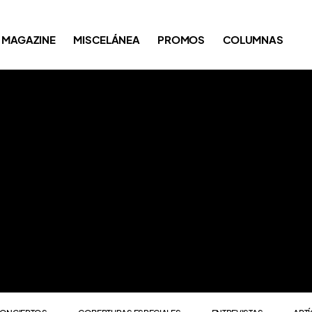
ONCIERTOS
COBERTURAS ESPECIALES
ENTREVISTAS
ART
MAGAZINE
MISCELÁNEA
PROMOS
COLUMNAS