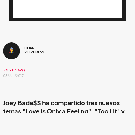
LILIAN
VILLANUEVA
JOEY BADA$$
05/JUL/2017
Joey Bada$$
ha compartido tres nuevos
temas
"Love Is Only a Feeling"
,
"Too Lit"
y
"500 Benz",
todos fueron hechos bajo la
producción del DJ estadounidense
Statik