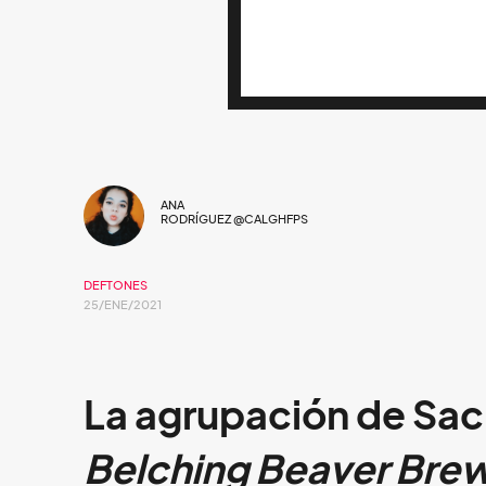
ANA
RODRÍGUEZ @CALGHFPS
DEFTONES
25/ENE/2021
La agrupación de Sac
Belching Beaver Bre