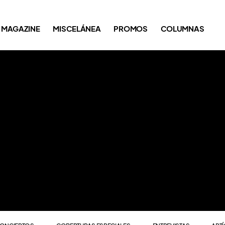
ONCIERTOS
COBERTURAS ESPECIALES
ENTREVISTAS
ART
MAGAZINE
MISCELÁNEA
PROMOS
COLUMNAS