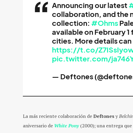
Announcing our latest
#
collaboration, and the
collection:
#Ohms
Pale
available on February 1 f
cities. More details can
https://t.co/Z7ISsIyo
pic.twitter.com/ja74
— Deftones (@deftone
La más reciente colaboración de
Deftones
y
Belchi
aniversario de
White Pony
(2000); una entrega que 