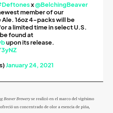
Deftones
x
@BelchingBeaver
 newest member of our
 Ale. 16oz 4-packs will be
or a limited time in select U.S.
 be found at
wb
upon its release.
6Y3yNZ
s)
January 24, 2021
ng Beaver Brewery
se realizó en el marco del vigésimo
ofreció un concentrado de olor a esencia de piña,