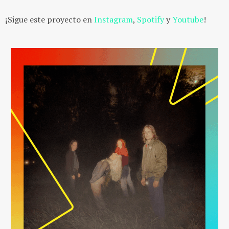
¡Sigue este proyecto en
Instagram
,
Spotify
y
Youtube
!