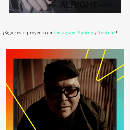
¡Sigue este proyecto en
Instagram
,
Spotify
y
Youtube
!