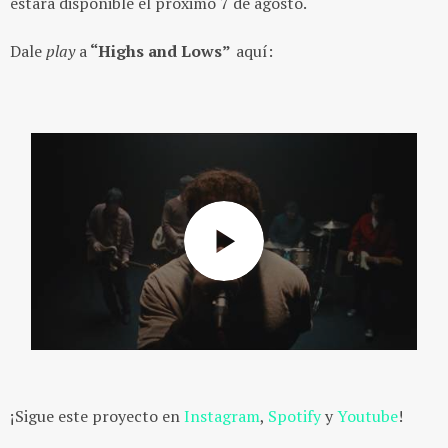
estará disponible el próximo 7 de agosto.
Dale
play
a
“Highs and Lows”
aquí:
¡Sigue este proyecto en
Instagram
,
Spotify
y
Youtube
!