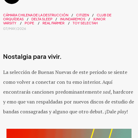
CÁMARA CHILENA DE LA DESTRUCCIÓN
CITIZEN
CLUB DE
ORQUÍDEAS
DELTA SLEEP
INUNDAREMOS
JUNIOR
VARSITY
POPE
REAL FARMER
TOY SELECTAH
07/MAY/2026
Nostalgia para vivir.
La selección de Buenas Nuevas de este periodo se siente
como volver a conectar con tu emo interior. Aquí
encontrarás canciones predominantemente
sad
, hardcore
y emo que van respaldadas por nuevos discos de estudio de
bandas consagradas y alguno que otro debut. ¡Dale
play
!