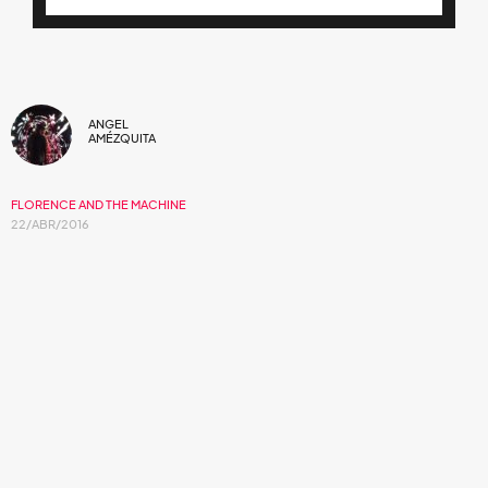
ANGEL
AMÉZQUITA
FLORENCE AND THE MACHINE
22/ABR/2016
Florence Welch nos muestra "Third Eye", el
capítulo final de
The Odyssey
,
esta
interesante serie de videos hecha
cortometraje.
Florence Welch
y el director
Vincent Haycock
debutaron