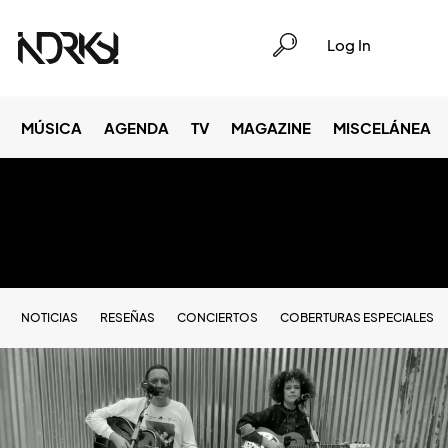
Log In
MÚSICA
AGENDA
TV
MAGAZINE
MISCELÁNEA
NOTICIAS
RESEÑAS
CONCIERTOS
COBERTURAS ESPECIALES