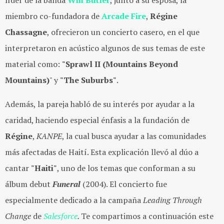
líder de la banda
Win Butler
, junto a su esposa, la
miembro co-fundadora de
Arcade Fire
,
Régine
Chassagne
, ofrecieron un concierto casero, en el que
interpretaron en acústico algunos de sus temas de este
material como:
"Sprawl II (Mountains Beyond
Mountains)
" y
"The Suburbs"
.
Además, la pareja habló de su interés por ayudar a la
caridad, haciendo especial énfasis a la fundación de
Régine
,
KANPE
, la cual busca ayudar a las comunidades
más afectadas de Haití. Esta explicación llevó al dúo a
cantar
"Haiti"
, uno de los temas que conforman a su
álbum debut
Funeral
(2004). El concierto fue
especialmente dedicado a la campaña
Leading Through
Change
de
Salesforce
.
Te compartimos a continuación este