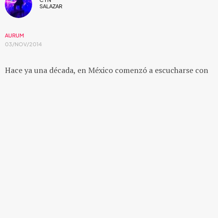
SALAZAR
AURUM
03/NOV/2014
Hace ya una década, en México comenzó a escucharse con
mucha fuerza el happy punk y el punk rock. Bandas como
División Minúscula
,
Allison
,
Thermo
,
Finde
e
Insite
comenzaron a rodar por toda la República,
acompañados únicamente por una camioneta, sus
instrumentos y sus sueños.
De esa camada de bandas hay una que revolucionó las redes
sociales y conquistó al público con su propuesta:
Aurum
,
uno de los primeros proyectos que alcanzaron la fama a