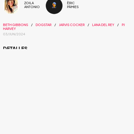
ZOILA
ÈRIC
ANTONIO
PÀMIES
BETH GIBBONS
DOGSTAR
JARVIS COCKER
LANA DEL REY
PJ
HARVEY
03/JUN/2024
DETALLES
Organización
Producción
Ambiente
LUGAR
Parc del Fòrum