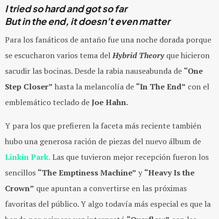
I tried so hard and got so far
But in the end, it doesn't even matter
Para los fanáticos de antaño fue una noche dorada porque
se escucharon varios tema del
Hybrid Theory
que hicieron
sacudir las bocinas. Desde la rabia nauseabunda de
“One
Step Closer”
hasta la melancolía de
“In The End”
con el
emblemático teclado de
Joe Hahn.
Y para los que prefieren la faceta más reciente también
hubo una generosa ración de piezas del nuevo álbum de
Linkin Park.
Las que tuvieron mejor recepción fueron los
sencillos
“The Emptiness Machine”
y
“Heavy Is the
Crown”
que apuntan a convertirse en las próximas
favoritas del público. Y algo todavía más especial es que la