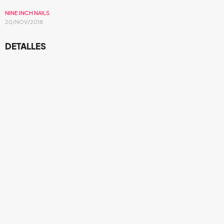
NINE INCH NAILS
20/NOV/2018
DETALLES
Organización
Producción
Ambiente
LUGAR
El Plaza Condesa
ARTISTA(S)
Nine Inch Nails